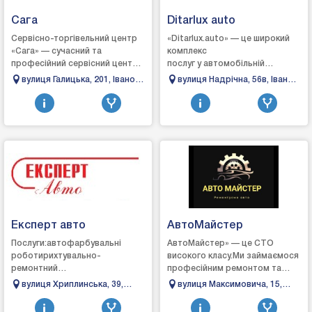
Сага
Ditarlux auto
Сервісно-торгівельний центр
«Ditarlux.auto» — це широкий
«Сага» — сучасний та
комплекс
професійний сервісний центр,
послуг у автомобільній
де знають, вміють і можуть
сфері.Ми пропонуємо якісні
вулиця Галицька, 201, Івано-
вулиця Надрічна, 56в, Івано-
швидко та якісно виявити та
послуги, спрямовані на
Франківськ, Івано-
Франківськ, Івано-
усунути р...
продаж, обслуговування та ...
Франківська область
Франківська область
Експерт авто
АвтоМайстер
Послуги:автофарбувальні
АвтоМайстер» — це СТО
роботирихтувально-
високого класу.Ми займаємося
ремонтний
професійним ремонтом та
цехавтоэлектрикремонт
обслуговування автомобілів.
вулиця Хриплинська, 39,
вулиця Максимовича, 15,
ходової частини
Наші майстри — досвідчені
Івано-Франківськ, Івано-
Івано-Франківськ, Івано-
автомобіляавтомийказамовлення
спеціалісти у свої...
Франківська область
Франківська область