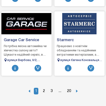
автозапчастин
Garage Car Service
Starmerc
Потрібна якісна автомийка чи
Працюємо з новітнім
хімчистка салону авто?
обладнанням та надійними
Шукаєте надійний сервіс, в
витратними матеріалами, а
якому точно продіагностують
також кращими запчастинами,
вулиця Вербова, 9/2,
вулиця Євгена Коновальця,
авто та якісно його
аби гарантувати досягнення
Тисмениця, Івано-
148б, Івано-Франківськ,
відремонтують? «Gara...
відмінного результату...
Франківська область
Івано-Франківська область
1
2
3
...
20