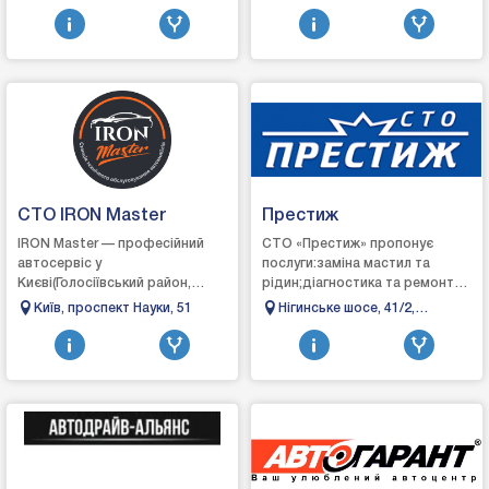
дтп, автосервис, автобро.
Заболотного 124/2
СТО IRON Master
Престиж
IRON Master — професійний
СТО «Престиж» пропонує
автосервіс у
послуги:заміна мастил та
Києві(Голосіївський район,
рідин;діагностика та ремонт
проспект Науки, 51).Вже понад
ходової
Київ, проспект Науки, 51
Нігинське шосе, 41/2,
20 років ми надаємо повний
частини;заміна:сайлентблоку;вту
Кам'янець-Подільський,
спектр послуг з обслугов...
стабілізатора;стійки амортиз...
Хмельницька область