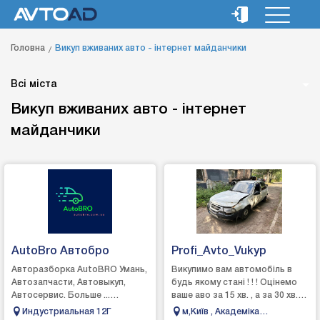
Головна
Викуп вживаних авто - інтернет майданчики
Всі міста
Викуп вживаних авто - інтернет
майданчики
AutoBro Автобро
Profi_Avto_Vukyp
Авторазборка AutoBRO Умань,
Викупимо вам автомобіль в
Автозапчасти, Автовыкуп,
будь якому стані ! ! ! Оцінемо
Автосервис. Больше ...
ваше аво за 15 хв. , а за 30 хв.
Восстановление авто после
гроші будуть в у вас
Индустриальная 12Г
м,Київ , Академіка