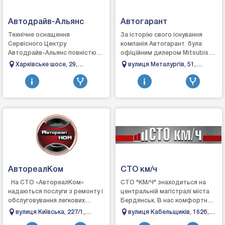
Автодрайв-Альянс
Автогарант
Технічне оснащення
За історію свого існування
Сервісного Центру
компанія Автогарант була
Автодрайв-Альянс повністю
офіційним дилером Мitsubishi.
відповідає вимогам сучасного
Renault та Ford. Для цього
Харківське шосе, 29,
вулиця Металургів, 51,
автосервісу і дозволяє
були побудовані авто...
Полтава, Полтавська
Бровари, Київська область
оперативно і з&n...
область
АвтореалКом
СТО км/ч
На СТО «АвтореалКом»
СТО "КМ/Ч" знаходиться на
надаються послуги з ремонту і
центральній магістралі міста
обслуговування легкових
Бердянськ. В нас комфортна
автомобілів, позашляховиків,
зона очікування, кава,
вулиця Київська, 227/1,
вулиця Кабельщиків, 162б,
мікроавтобусів японських і
телевізор. Є склад запасних
Бровари, Київська область
Бердянськ, Запорізька