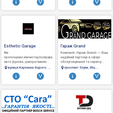
європейсь...
частин, а тако...
область
Esthetic Garage
Гараж Grand
Ми
Компанія «Гараж Grand» — Ваш
пропонуємо:хімчистку;полірування
надійний партнер в сфері
авто (кузова, декоративних
обслуговування та сервісу
елементів салону);детейлінг
автомобілів!Наші фахівці
вулиця Карпенка-Карого, 3,
проспект Злуки, 29а,
мийку;детейлінг
виконують такі послуги, як
Луцьк, Волинська область
Тернопіль, Тернопільська
двигуна;детейлінг очистку
поліруванн...
область
салону;захист...