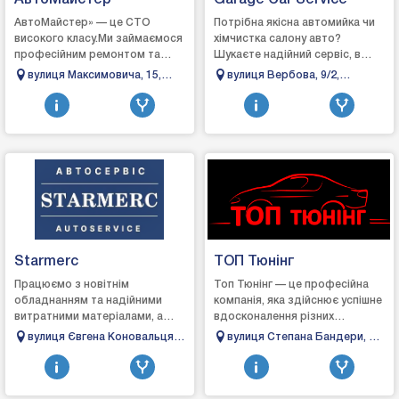
АвтоМайстер
Garage Car Service
АвтоМайстер» — це СТО
Потрібна якісна автомийка чи
високого класу.Ми займаємося
хімчистка салону авто?
професійним ремонтом та
Шукаєте надійний сервіс, в
обслуговування автомобілів.
якому точно продіагностують
вулиця Максимовича, 15,
вулиця Вербова, 9/2,
Наші майстри — досвідчені
авто та якісно його
Івано-Франківськ, Івано-
Тисмениця, Івано-
спеціалісти у свої...
відремонтують? «Gara...
Франківська область
Франківська область
Starmerc
ТОП Тюнінг
Працюємо з новітнім
Топ Тюнінг — це професійна
обладнанням та надійними
компанія, яка здійснює успішне
витратними матеріалами, а
вдосконалення різних
також кращими запчастинами,
автомобілів, щоб
вулиця Євгена Коновальця,
вулиця Степана Бандери, 62,
аби гарантувати досягнення
задовольнити навіть
148б, Івано-Франківськ,
Івано-Франківськ, Івано-
відмінного результату...
вибагливих клієнтів. ...
Івано-Франківська область
Франківська область