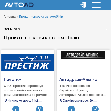
Головна
Прокат легкових автомобілів
Всі міста
Прокат легкових автомобілів
Престиж
Автодрайв-Альянс
СТО «Престиж» пропонує
Технічне оснащення
послуги:заміна мастил та
Сервісного Центру
рідин;діагностика та ремонт
Автодрайв-Альянс повністю
ходової
відповідає вимогам сучасного
Нігинське шосе, 41/2,
Харківське шосе, 29,
частини;заміна:сайлентблоку;втулки
автосервісу і дозволяє
Кам'янець-Подільський,
Полтава, Полтавська
стабілізатора;стійки амортиз...
оперативно і з&n...
Хмельницька область
область