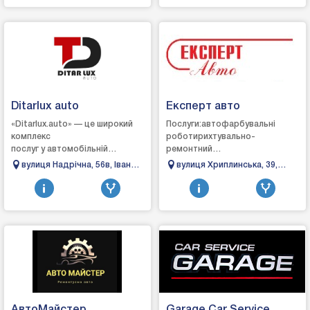
Ditarlux auto
Експерт авто
«Ditarlux.auto» — це широкий
Послуги:автофарбувальні
комплекс
роботирихтувально-
послуг у автомобільній
ремонтний
сфері.Ми пропонуємо якісні
цехавтоэлектрикремонт
вулиця Надрічна, 56в, Івано-
вулиця Хриплинська, 39,
послуги, спрямовані на
ходової частини
Франківськ, Івано-
Івано-Франківськ, Івано-
продаж, обслуговування та ...
автомобіляавтомийказамовленн
Франківська область
Франківська область
автозапчастин