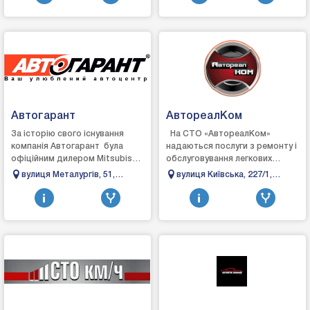
Автогарант
АвтореалКом
За історію свого існування
На СТО «АвтореалКом»
компанія Автогарант була
надаються послуги з ремонту і
офіційним дилером Мitsubishi.
обслуговування легкових
Renault та Ford. Для цього
автомобілів, позашляховиків,
вулиця Металургів, 51,
вулиця Київська, 227/1,
були побудовані авто...
мікроавтобусів японських і
Бровари, Київська область
Бровари, Київська область
європейсь...