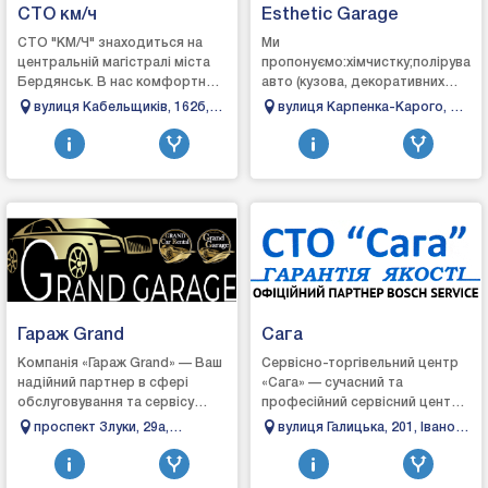
СТО км/ч
Esthetic Garage
СТО "КМ/Ч" знаходиться на
Ми
центральній магістралі міста
пропонуємо:хімчистку;поліруванн
Бердянськ. В нас комфортна
авто (кузова, декоративних
зона очікування, кава,
елементів салону);детейлінг
вулиця Кабельщиків, 162б,
вулиця Карпенка-Карого, 3,
телевізор. Є склад запасних
мийку;детейлінг
Бердянськ, Запорізька
Луцьк, Волинська область
частин, а тако...
двигуна;детейлінг очистку
область
салону;захист...
Гараж Grand
Сага
Компанія «Гараж Grand» — Ваш
Сервісно-торгівельний центр
надійний партнер в сфері
«Сага» — сучасний та
обслуговування та сервісу
професійний сервісний центр,
автомобілів!Наші фахівці
де знають, вміють і можуть
проспект Злуки, 29а,
вулиця Галицька, 201, Івано-
виконують такі послуги, як
швидко та якісно виявити та
Тернопіль, Тернопільська
Франківськ, Івано-
поліруванн...
усунути р...
область
Франківська область