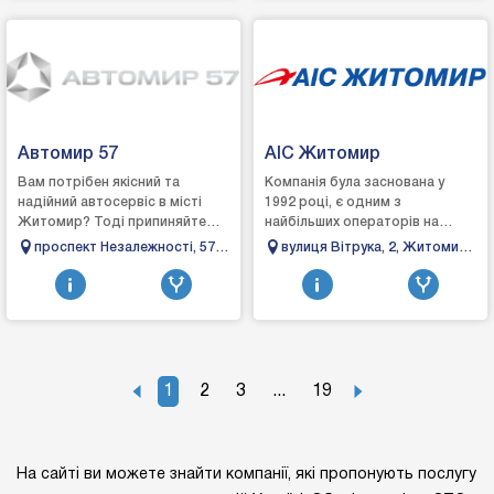
Автомир 57
АІС Житомир
Вам потрібен якісний та
Компанія була заснована у
надійний автосервіс в місті
1992 році, є одним з
Житомир? Тоді припиняйте
найбільших операторів на
пошуки бо ви його
ринку транспортних
проспект Незалежності, 57,
вулиця Вітрука, 2, Житомир,
знайшли.Автомир 57 – це
засобів.Основні напрямки
Житомир, Житомирська
Житомирська область
сервіс з обслуговування та р...
діяльності - продаж та
область
сервісне...
1
2
3
...
19
На сайті ви можете знайти компанії, які пропонують послугу