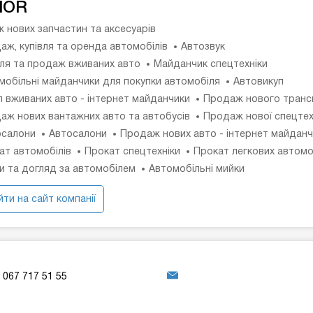
NOR
 нових запчастин та аксесуарів
аж, купівля та оренда автомобілів
Автозвук
вля та продаж вживаних авто
Майданчик спецтехніки
мобільні майданчики для покупки автомобіля
Автовикуп
п вживаних авто - інтернет майданчики
Продаж нового транс
аж нових вантажних авто та автобусів
Продаж нової спецтех
салони
Автосалони
Продаж нових авто - інтернет майданч
ат автомобілів
Прокат спецтехніки
Прокат легкових автомо
и та догляд за автомобілем
Автомобільні мийки
ти на сайт компанії
067 717 51 55