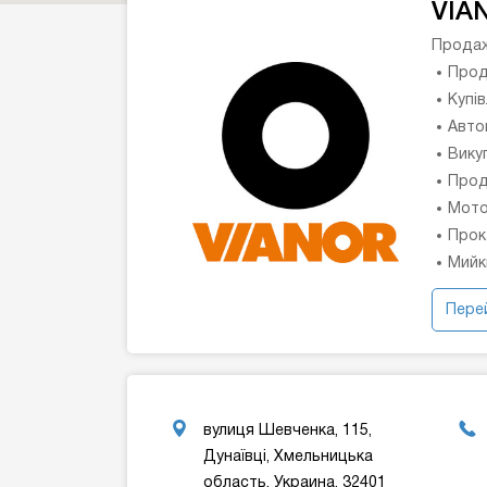
VIA
Продаж
Прод
Купі
Авто
Вику
Прод
Мото
Прок
Мийк
Перей
вулиця Шевченка, 115,
Дунаївці, Хмельницька
область, Украина, 32401