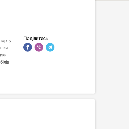
Поділитись:
порту
ніки
ики
білів