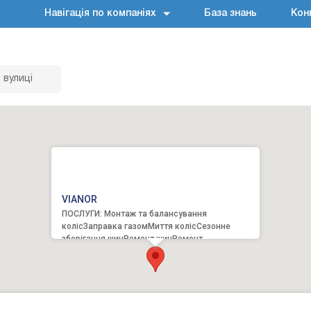
Навігація по компаніях
База знань
Кон
 вулиці
VIANOR
ПОСЛУГИ: Монтаж та балансування
колісЗаправка газомМиття колісСезонне
зберігання шинРемонт шинРемонт
дисківРегулювання розвалу-сходженняМийка
...