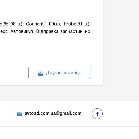
(85-98г.в.), Courier(91-00г.в), Probe(91г.в.),
Connect. Автовикуп. Відправка запчастин но
Друк інформації
avtoad.com.ua@gmail.com