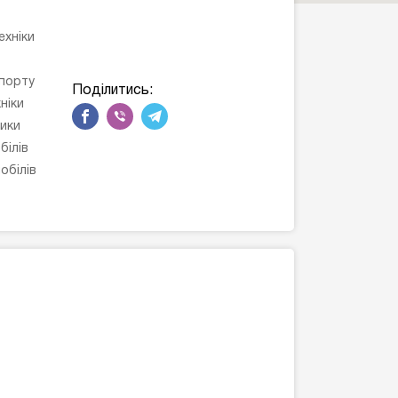
ехніки
порту
Поділитись:
ніки
ики
білів
обілів