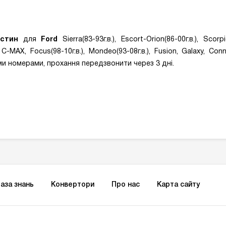
астин
для
Ford
Sierra(83-93г.в.), Escort-Orion(86-00г.в.), Scorpio
MAX, C-MAX, Focus(98-10г.в.), Mondeo(93-08г.в.), Fusion, Galaxy, 
ими номерами, прохання передзвонити через 3 дні.
аза знань
Конвертори
Про нас
Карта сайту