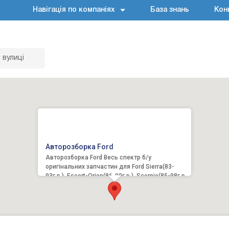
Навігація по компаніях
База знань
Кон
 вулиці
Авторозборка Ford
Авторозборка Ford Весь спектр б/у
оригінальних запчастин для Ford Sierra(83-
93г.в.), Escort-Orion(86-00г.в.), Scorpio(85-98г.в.),
Courier(91-00г.в...