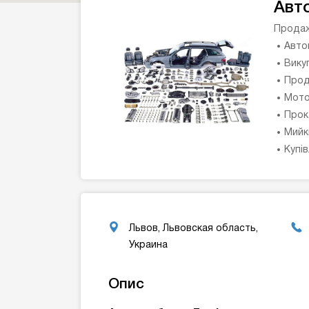
Авт
Продаж
Авто
Вику
Прод
Мото
Прок
Мийк
Купі
Львов, Львовская область,
Украина
Опис