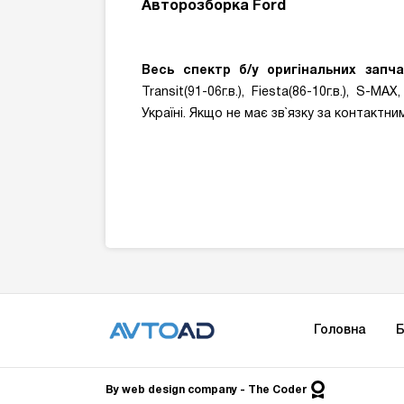
Авторозборка Ford
Весь спектр б/у оригінальних запч
Transit(91-06г.в.), Fiesta(86-10г.в.), S-
Україні. Якщо не має зв`язку за контактн
Головна
Б
By
web design company
- The Сoder