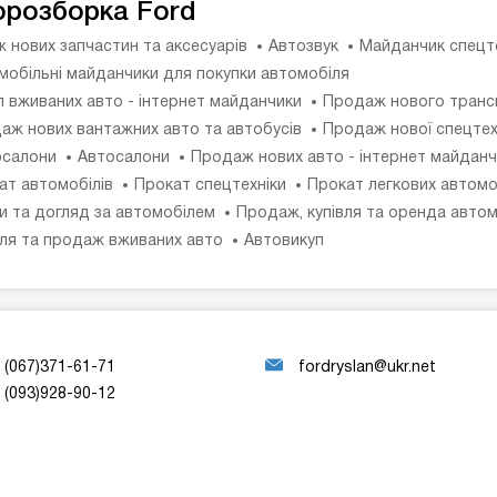
орозборка Ford
 нових запчастин та аксесуарів
Автозвук
Майданчик спецт
мобільні майданчики для покупки автомобіля
п вживаних авто - інтернет майданчики
Продаж нового транс
аж нових вантажних авто та автобусів
Продаж нової спецтех
салони
Автосалони
Продаж нових авто - інтернет майданч
ат автомобілів
Прокат спецтехніки
Прокат легкових автомо
и та догляд за автомобілем
Продаж, купівля та оренда автом
вля та продаж вживаних авто
Автовикуп
(067)371-61-71
fordryslan@ukr.net
(093)928-90-12