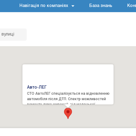
Навігація по компаніях
База знань
Кон
 вулиці
Авто-ЛЕГ
СТО АвтоЛЕГ спеціалізується на відновленню
автомобіля після ДТП. Спектр можливостей
ремонту дуже широкий, від маленької
царапини, до серйозного пош...