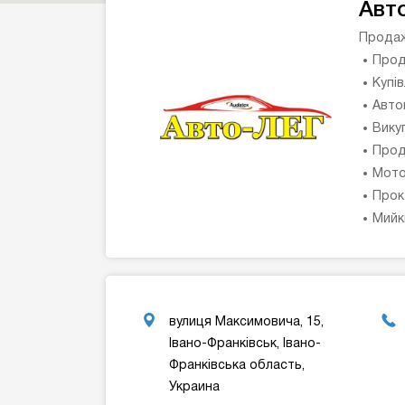
Авт
Продаж
Прод
Купі
Авто
Вику
Прод
Мото
Прок
Мийк
вулиця Максимовича, 15,
Івано-Франківськ, Івано-
Франківська область,
Украина