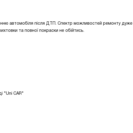
енню автомобіля після ДТП. Спектр можливостей ремонту дуже 
ихтовки та повної покраски не обійтись.
ді "Uni CAR"