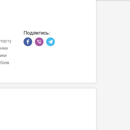
Поділитись:
порту
ніки
ики
білів