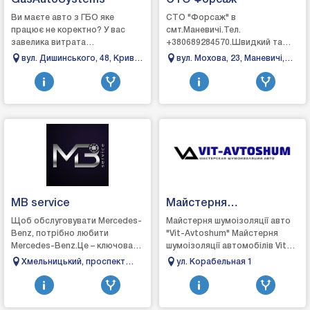
GasAutoSystems
СТО Форсаж
Ви маєте авто з ГБО яке
СТО "Форсаж" в
працює не коректно? У вас
смт.Маневичі.Тел.
завелика витрата
+380689284570.Швидкий та
газу? Відчутний перехід з
якісний ремонт вашого
вул. Дишинського, 48, Кривий
вул. Мохова, 23, Маневичі,
бензину на газ, занадто довгий
автомобіля.Ремонт
Ріг, Дніпропетровська
Волинська область
перехід на га...
автомобіля:- ходова частина;-
область, 50012
рульове обладнання;...
MB service
Майстерня
шумоізоляції авто "Vit-
Щоб обслуговувати Mercedes-
Майстерня шумоізоляції авто
Benz, потрібно любити
"Vit-Avtoshum" Майстерня
Avtoshum"
Mercedes-Benz.Це – ключова
шумоізоляції автомобілів Vit-
відмінність і спільна риса,
Avtoshum c 2012 року. Уже
Хмельницький, проспект
ул. Корабельная 1
характерна усій команди
більше п'яти років ми
Миру 1, (Біля телевізійної
MBservice.Завдяки в...
професійно займає...
вишки)