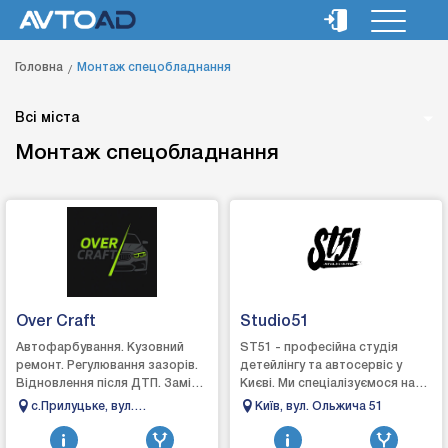
Головна
Монтаж спецобладнання
Всі міста
Монтаж спецобладнання
Over Craft
Studio51
Автофарбування. Кузовний
ST51 - професійна студія
ремонт. Регулювання зазорів.
детейлінгу та автосервіс у
Відновлення після ДТП. Заміна
Києві. Ми спеціалізуємося на
деталей кузова. Пайка
комплексному догляді, захисті
с.Прилуцьке, вул.
Київ, вул. Ольжича 51
пластику. Поварка кузова.
та відновленні автомобілів.
Ківерцівська 79
Зварювання алюм...
Вик...