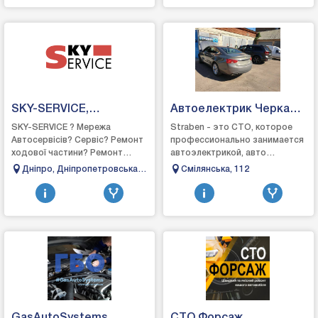
SKY-SERVICE,
Автоелектрик Черкаси
Автосервіс Дніпро
Страбен
SKY-SERVICE ? Мережа
Straben - это СТО, которое
Автосервісів? Сервіс? Ремонт
профессионально занимается
ходової частини? Ремонт
автоэлектрикой, авто
двигунів⚡ Автоелектрик❄
диагностикой,
Дніпро, Дніпропетровська
Смілянська, 112
Автокондиціонери
автоэлектроникой в ​​
область, вулиця
Черкассах, наш персонал
Чернишевського, 27
имеет опыт ра...