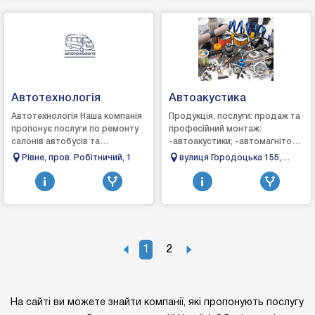
Автотехнологія
Автоакустика
Автотехнологія Наша компанія
Продукція, послуги: продаж та
пропонує послуги по ремонту
професійний монтаж:
салонів автобусів та
-автоакустики; -автомагнітол;
капітальному ремонту кузова,
-охоронних систем;
Рiвнe, пров. Робiтничий, 1
вулиця Городоцька 155,
виготовленню пасажирських
-відеореєстраторів; -GPS
Львів, Львівська область,
сидінь та пас...
навігаторів; -ксенонів...
Україна
1
2
На сайті ви можете знайти компанії, які пропонують послугу