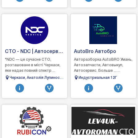
СТО - NDC | Автосервіс
AutoBro Автобро
Черкаси
"NDC — це сучасне СТО,
Авторазборка AutoBRO Умань,
розташоване в місті Черкаси,
Автозапчасти, Автовыкуп,
яке надає повний спектр
Автосервис. Больше ...
послуг з ремонту та
Восстановление авто после
Черкаси, Анатолія Лупиноса
Индустриальная 12Г
обслуговування автомобілів.
дтп, автосервис, автобро.
80
Ми спеціалізуємося на д...