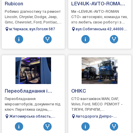
Rubicon
LEV4UK-AVTO-ROMA
CTO
Робимо діагностику та ремонт
Ми «LEV4UK-AVTO-ROMAN
Lincoln, Chrysler, Dodge, Jeep,
СТО» автосервіс, команда тих,
Gmc, Chevrolet, Ford, Pontiac,
хто любить свою роботу і з
Saturn, Mercury, Buick, Cadillac,
задоволенням допомагаємо
м.Черкаси, вул.Гоголя 587
вул.Собятинська 42 ,44600
Hummer Виконуємо...
вирішити будь-які проблеми з
Маневичі
вашим автомобі...
Переобладнання і
ОНІКС
обшивка авто
Переобладнання
СТО вантажівок MAN, DAF,
мікроавтобусів, документи під
Volvo, Ford, IVECO РЕМОНТ -
ключ. Перетяжка сидінь,
ТЯГАЧІ, ПРИЧІПИ,
обшивка автобусів, бусів та
НАПІВПРИЧІПИ, АВТОБУСИДо
Житомирська область,
Автодорога Дніпро-
легкових авто. Освітлення,
послуг яких входить:- стенд
місто Бердичів. Вулиця
Царичанка-Кобеляки-
столики, дивани, автоно...
перевірки гал...
Короленка, 39
Решетилівка, 24км