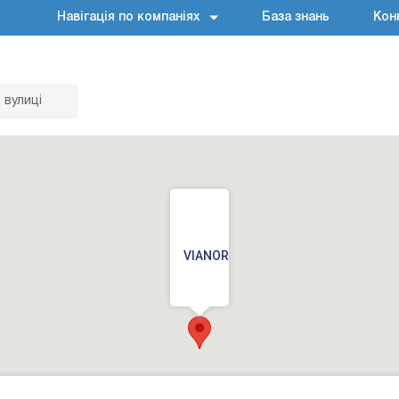
Навігація по компаніях
База знань
Кон
 вулиці
VIANOR