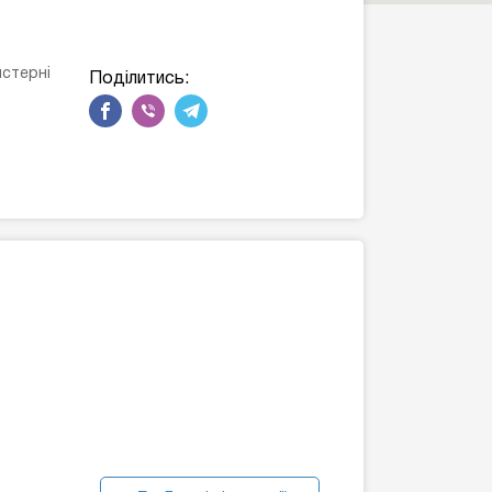
йстерні
Поділитись: