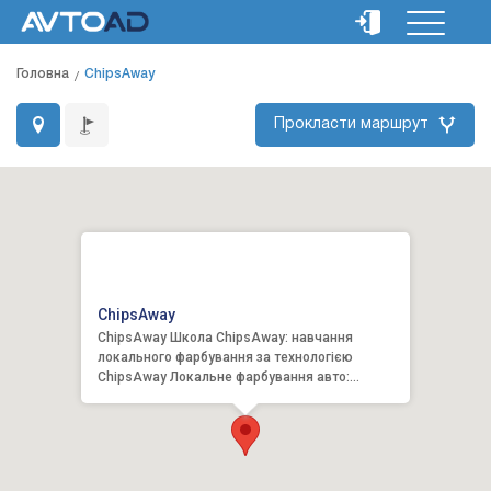
Головна
ChipsAway
Прокласти маршрут
ChipsAway
ChipsAway Школа ChipsAway: навчання
локального фарбування за технологією
ChipsAway Локальне фарбування авто:
Подряпини, сколи та зачёси на кузові а...