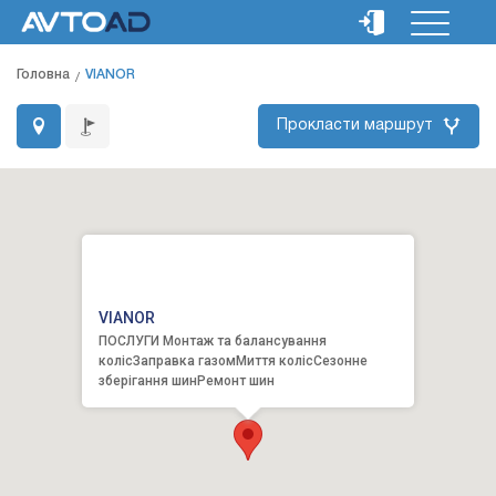
Головна
VIANOR
Прокласти маршрут
VIANOR
ПОСЛУГИ Монтаж та балансування
колісЗаправка газомМиття колісСезонне
зберігання шинРемонт шин