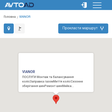
Головна
VIANOR
Прокласти маршрут
VIANOR
ПОСЛУГИ Монтаж та балансування
колісЗаправка газомМиття колісСезонне
зберігання шинРемонт шинМийка
автомобіляМиття шинРОЗКЛАД РОБОТИ Серв...