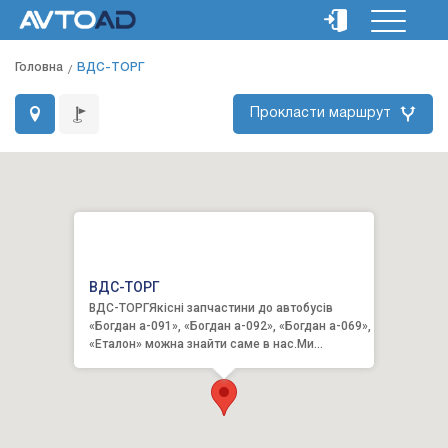
Головна
ВДС-ТОРГ
Прокласти маршрут
ВДС-ТОРГ
ВДС-ТОРГЯкісні запчастини до автобусів
«Богдан а-091», «Богдан а-092», «Богдан а-069»,
«Еталон» можна знайти саме в нас.Ми
працюємо і розвиваємося,...