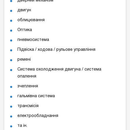
дверний механізм
двигун
облицювання
Оптика
пневмосистема
Підвіска / ходова / рульове управління
ремені
Система охолодження двигуна / система
опалення
зчеплення
гальмівна система
трансмісія
електрообладнання
та ін.