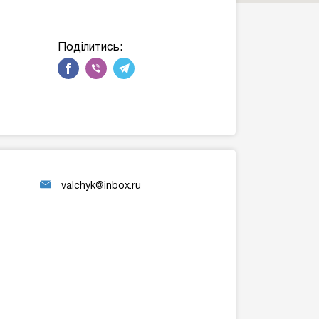
Поділитись:
valchyk@inbox.ru