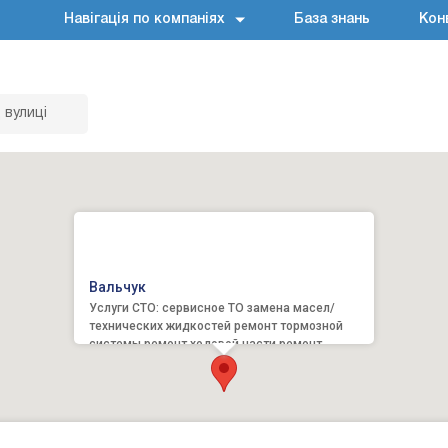
Навігація по компаніях
База знань
Кон
 вулиці
Вальчук
Услуги СТО: сервисное ТО замена масел/
технических жидкостей ремонт тормозной
системы ремонт ходовой части ремонт
рулевого управления развал-...