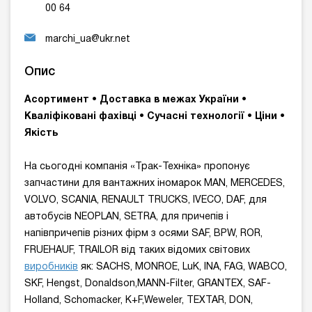
00 64
marchi_ua@ukr.net
Опис
Асортимент • Доставка в межах України •
Кваліфіковані фахівці • Сучасні технології • Ціни •
Якість
На сьогодні компанія «Трак-Техніка» пропонує
запчастини для вантажних іномарок MAN, MERCEDES,
VOLVO, SCANIA, RENAULT TRUCKS, IVECO, DAF, для
автобусів NEOPLAN, SETRA, для причепів і
напівпричепів різних фірм з осями SAF, BPW, ROR,
FRUEHAUF, TRAILOR від таких відомих світових
виробників
як: SACHS, MONROE, LuK, INA, FAG, WABCO,
SKF, Hengst, Donaldson,MANN-Filter, GRANTEX, SAF-
Holland, Schomacker, K+F,Weweler, TEXTAR, DON,