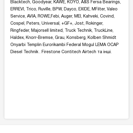
Blacktech, Goodyear, KAWE, KOYO, A&S Fersa Bearings,
ERREVI, Trico, Ruville, BPW, Dayco, EXIDE, MFilter, Valeo
Service, AVIA, ROWE,Febi, Auger, MEI, Kahveki, Covind,
Cospel, Peters, Universal, +GF+, Jost, Rokinger,
Ringfeder, Majorsell limited, Truck Technik, TruckLine,
Haldex, Knorr-Bremse, Grau, Konsberg, Kolben Shmidt
Onyarbi Templin Eurorikambi Federal Mogul LEMA OCAP
Diesel Technik . Firestone Contitech Airtech та інші.