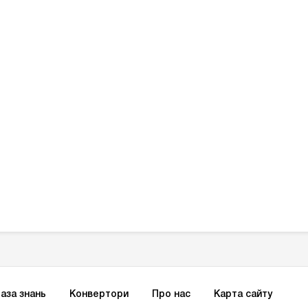
аза знань
Конвертори
Про нас
Карта сайту