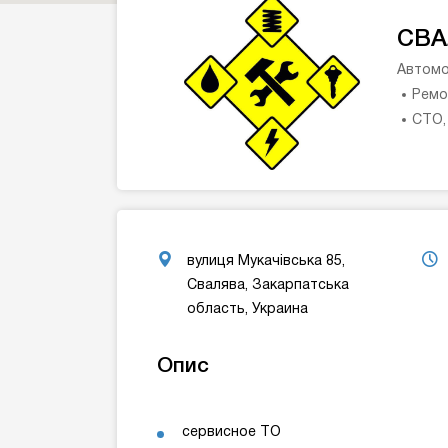
СВА
Автомо
Ремо
СТО,
вулиця Мукачівська 85,
Свалява, Закарпатська
область, Украина
Опис
сервисное ТО