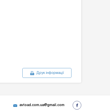
Друк інформації
avtoad.com.ua@gmail.com