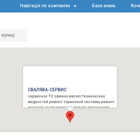
Навігація по компаніях
База знань
Кон
 вулиці
СВАЛЯВА-СЕРВИС
сервисное ТО замена масел/технических
жидкостей ремонт тормозной системы ремонт
ходовой части ремонт рулевого управления
развал-схождение рем...