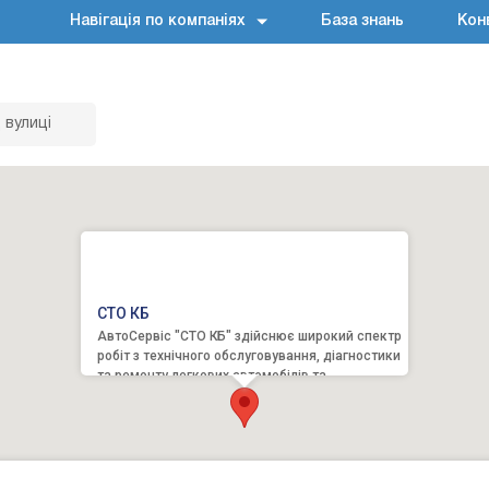
Навігація по компаніях
База знань
Кон
 вулиці
СТО КБ
АвтоСервіс "СТО КБ" здійснює широкий спектр
робіт з технічного обслуговування, діагностики
та ремонту легкових автомобілів та
мікроавтобусів японсь...