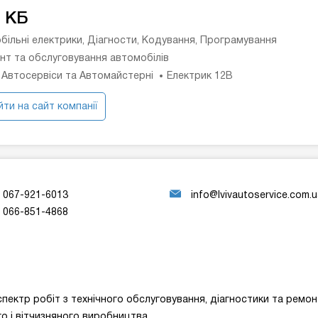
 КБ
більні електрики, Діагности, Кодування, Програмування
нт та обслуговування автомобілів
 Автосервіси та Автомайстерні
Електрик 12В
ти на сайт компанії
067-921-6013
info@lvivautoservice.com.
066-851-4868
ектр робіт з технічного обслуговування, діагностики та ремон
о і вітчизняного виробництва.