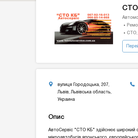
СТО
Автомо
Ремо
СТО,
Перей
вулиця Городоцька, 207,
Львів, Львівська область,
Украина
Опис
АвтоСервіс "СТО КБ" здійснює широкий сп
мікроавтобусів японського, європейськог