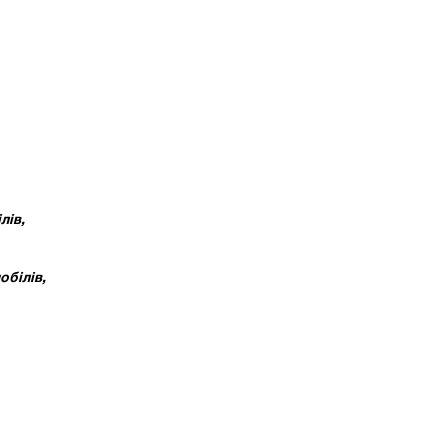
лів,
обілів,