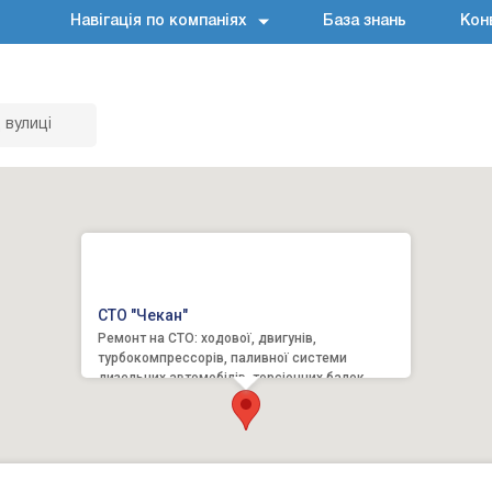
Навігація по компаніях
База знань
Кон
 вулиці
СТО "Чекан"
Ремонт на СТО: ходової, двигунів,
турбокомпрессорів, паливної системи
дизельних автомобілів, торсіонних балок
французьких автомобілів, діагн...