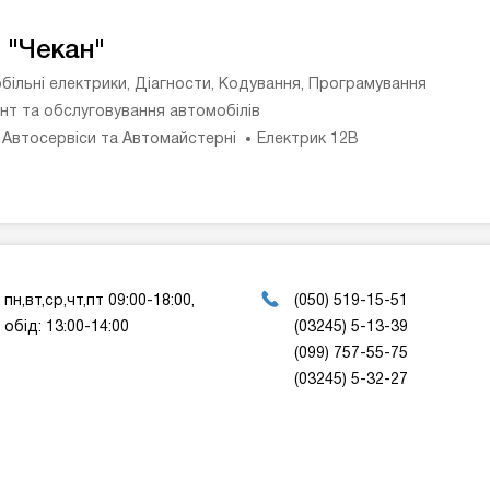
 "Чекан"
більні електрики, Діагности, Кодування, Програмування
нт та обслуговування автомобілів
 Автосервіси та Автомайстерні
Електрик 12В
пн,вт,ср,чт,пт 09:00-18:00,
(050) 519-15-51
обід: 13:00-14:00
(03245) 5-13-39
(099) 757-55-75
(03245) 5-32-27