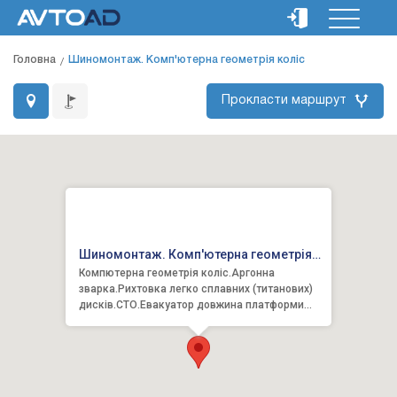
Головна
Шиномонтаж. Комп'ютерна геометрія коліс
Прокласти маршрут
Шиномонтаж. Комп'ютерна геометрія
Компютерна геометрія коліс.Аргонна
коліс
зварка.Рихтовка легко сплавних (титанових)
дисків.СТО.Евакуатор довжина платформи
5.5м. До 4 тони