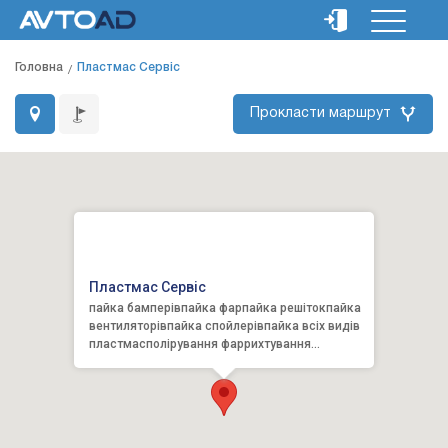
Головна
Пластмас Сервіс
Прокласти маршрут
Пластмас Сервіс
пайка бамперівпайка фарпайка решітокпайка
вентиляторівпайка спойлерівпайка всіх видів
пластмасполірування фаррихтування
автомобілівфарбування авто&...