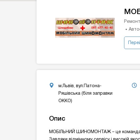
МОБ
Ремонт
Авто
Перей
м.Львів, вул.Патона-
Ряшівська (біля заправки
ОККО)
Опис
МОБІЛЬНИЙ ШИНОМОНТАЖ – це команда про
Завдяки відмінному сервісу і високій якос