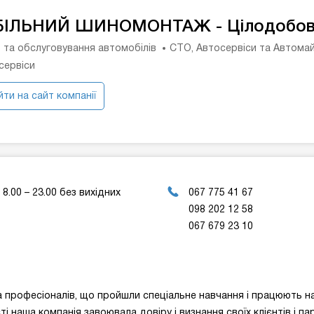
ІЛЬНИЙ ШИНОМОНТАЖ - Цілодобо
 та обслуговування автомобілів
СТО, Автосервіси та Автома
сервіси
ти на сайт компанії
8.00 – 23.00 без вихідних
067 775 41 67
098 202 12 58
067 679 23 10
фесіоналів, що пройшли спеціальне навчання і працюють на р
ті наша компанія завоювала довіру і визнання своїх клієнтів і па