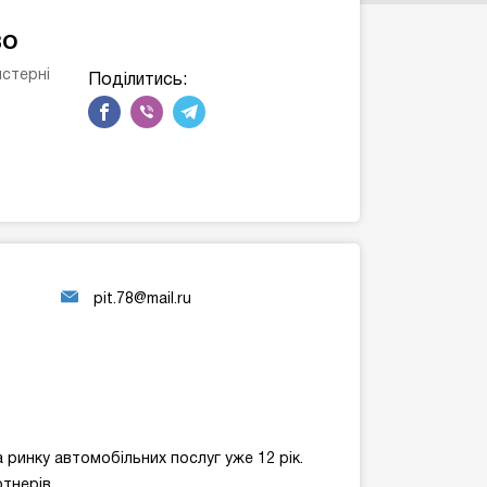
во
йстерні
Поділитись:
pit.78@mail.ru
инку автомобільних послуг уже 12 рік.
ртнерів.