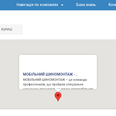
Навігація по компаніях
База знань
Кон
 вулиці
МОБІЛЬНИЙ ШИНОМОНТАЖ -
МОБІЛЬНИЙ ШИНОМОНТАЖ – це команда
Цілодобово
професіоналів, що пройшли спеціальне
навчання і працюють на ринку автомобільних
послуг уже 12 рік. Завдяки відмін...