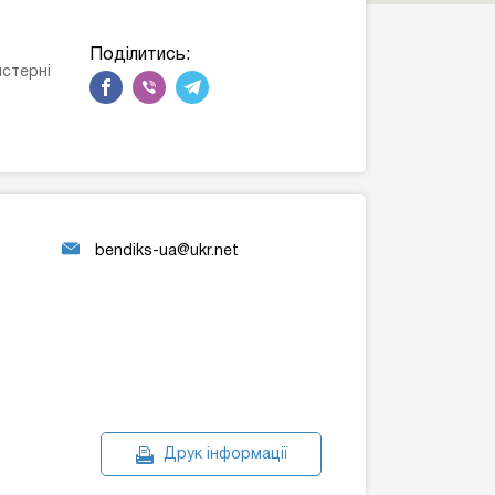
Поділитись:
йстерні
bendiks-ua@ukr.net
Друк інформації