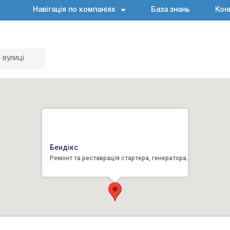
Навігація по компаніях
База знань
Кон
 вулиці
Бендікс
Ремонт та реставрація стартера, генератора.