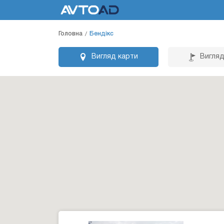
Головна
Бендікс
Вигляд карти
Вигляд