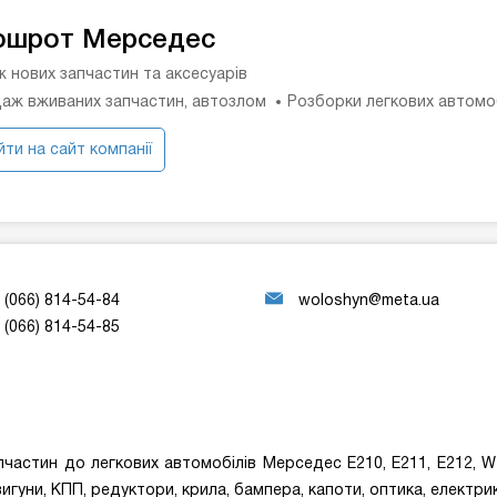
ошрот Мерседес
 нових запчастин та аксесуарів
аж вживаних запчастин, автозлом
Розборки легкових автомоб
ти на сайт компанії
(066) 814-54-84
woloshyn@meta.ua
(066) 814-54-85
астин до легкових автомобілів Мерседес E210, E211, Е212, W207
игуни, КПП, редуктори, крила, бампера, капоти, оптика, електрика