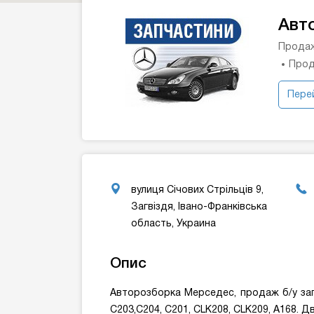
Авт
Продаж
Прод
Перей
вулиця Січових Стрільців 9,
Загвіздя, Івано-Франківська
область, Украина
Опис
Авторозборка Мерседес, продаж б/у запч
C203,C204, C201, CLK208, CLK209, A168. Дв