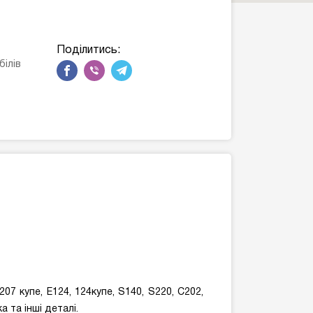
Поділитись:
ілів
 купе, E124, 124купе, S140, S220, C202,
 та інші деталі.