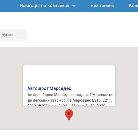
Навігація по компаніях
База знань
Кон
 вулиці
Автошрот Мерседес
Авторозборка Мерседес, продаж б/у запчастин
до легкових автомобілів Мерседес E210, E211,
Е212, W207 купе, E124, 124купе, S140, S220,
C202, C203,C20...