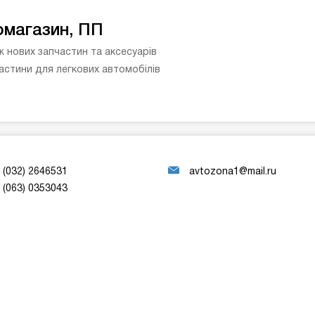
омагазин, ПП
 нових запчастин та аксесуарів
астини для легкових автомобілів
(032) 2646531
avtozona1@mail.ru
(063) 0353043