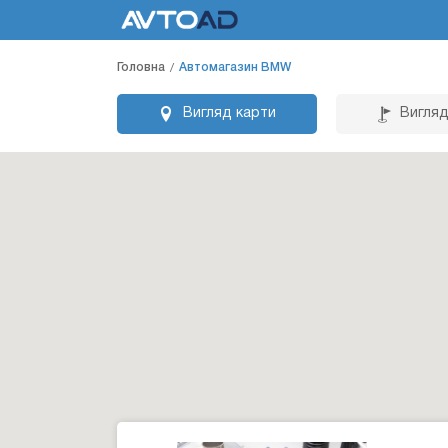
Головна
Автомагазин BMW
Вигляд карти
Вигляд