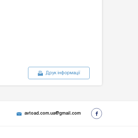
Друк інформації
avtoad.com.ua@gmail.com