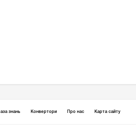
аза знань
Конвертори
Про нас
Карта сайту