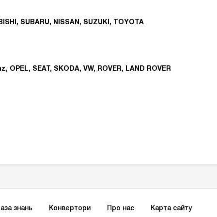
BISHI, SUBARU, NISSAN, SUZUKI, TOYOTA
nz, OPEL, SEAT, SKODA, VW, ROVER, LAND ROVER
аза знань
Конвертори
Про нас
Карта сайту