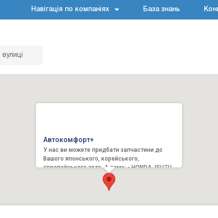
Навігація по компаніях
База знань
Кон
 вулиці
Автокомфорт+
У нас ви можете придбати запчастини до
Вашого японського, корейського,
європейського авто. А саме: - HONDA, ISUZU,
LEXUS, MAZDA, MITSUBISHI, SUBA...