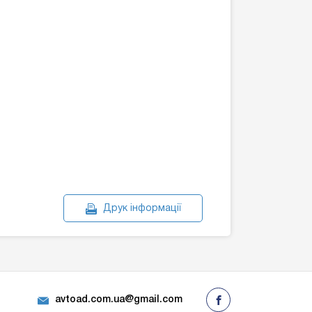
Друк інформації
avtoad.com.ua@gmail.com