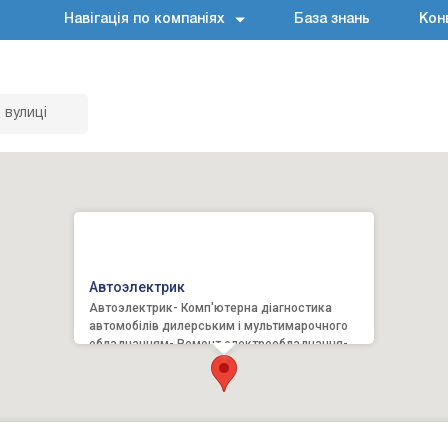
Навігація по компаніях
База знань
Кон
 вулиці
Автоэлектрик
Автоэлектрик- Комп'ютерна діагностика
автомобілів дилерським і мультимарочного
обладнанням- Ремонт електрообладнання-
Чистка та ремонт інжекторів- ...