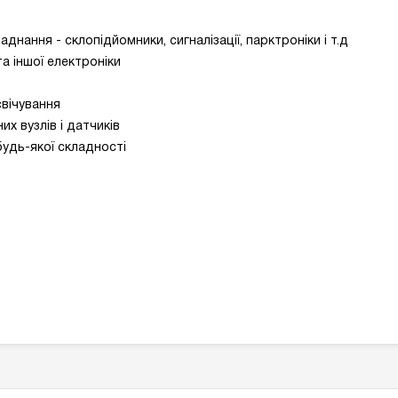
нання - склопідйомники, сигналізації, парктроніки і т.д
та іншої електроніки
свічування
х вузлів і датчиків
будь-якої складності