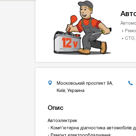
Авт
Автомо
Ремо
СТО,
Московський проспект 9А,
Київ, Украина
Опис
Автоэлектрик
- Комп'ютерна діагностика автомобілів 
- Ремонт електрообладнання