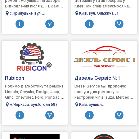
ремонт. Регулювання зазорів.
детейлінгу та автосервіс у
Відновлення після ДТП. Заміна
Києві. Ми спеціалізуємося на
деталей кузова. Пайка
комплексному догляді, захисті
с.Прилуцьке, вул.
Київ, вул. Ольжича 51
пластику. Поварка кузова.
та відновленні автомобілів.
Ківерцівська 79
Зварювання алюм...
Вик...
Rubicon
Дизель Сервіс №1
Робимо діагностику та ремонт
Diesel Service №1 пропонує
Lincoln, Chrysler, Dodge, Jeep,
послуги для ремонту та
Gmc, Chevrolet, Ford, Pontiac,
настройки чіпів Isuza, Mercedes
Saturn, Mercury, Buick, Cadillac,
та інших марок вантажних
м.Черкаси, вул.Гоголя 587
Київ, вулиця
Hummer Виконуємо...
автомобілів, а також
новоконстантинівська, 1в
автомобілі, мікроав...