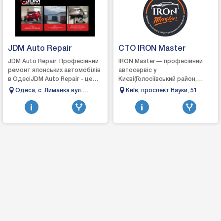
JDM Auto Repair
СТО IRON Master
JDM Auto Repair: Професійний
IRON Master — професійний
ремонт японських автомобілів
автосервіс у
в ОдесіJDM Auto Repair - це
Києві(Голосіївський район,
автосервіс, який
проспект Науки, 51).Вже понад
Одеса, с. Лиманка вул.
Київ, проспект Науки, 51
спеціалізується на ремонті та
20 років ми надаємо повний
Овідіопольська 1/21
обслуговуванні...
спектр послуг з обслугов...