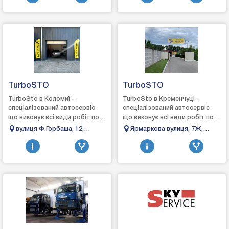
TurboSTO
TurboSTO
TurboSto в Коломиї -
TurboSto в Кременчуці -
спеціалізований автосервіс
спеціалізований автосервіс
що виконує всі види робіт по
що виконує всі види робіт по
турбінах: зняття, діагностика,
турбінах: зняття, діагностика,
вулиця Ф.Горбаша, 12,
Ярмаркова вулиця, 7Ж,
ремонт та встановлення,
ремонт та встановлення,
Коломия, Івано-Франківська
Кременчук, Полтавська
виготовле...
вигото...
область
область, 39600