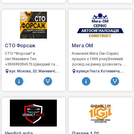
СТО Форсаж
Мега ОМ
СТО "Форсаж" в
Компанія Мега Ом-Сервіс
смт.Маневичі.Тел.
працює з 1996 року.Великий
+380689284570.Швидкий та
досвід на ринку дозволить
якісний ремонт вашого
Вам відчути професійність і
вул. Мохова, 23, Маневичі,
вулиця Гната Хоткевича,
автомобіля.Ремонт
якість наших послуг, а цінова
Волинська область
2д/4, Івано-Франківськ,
автомобіля:- ходова частина;-
політика при...
Івано-Франківська область
рульове обладнання;...