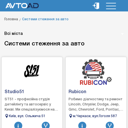
Головна
Системи стеження за авто
Всі міста
Системи стеження за авто
Studio51
Rubicon
ST51 - професійна студія
Робимо діагностику та ремонт
детейлінгу та автосервіс у
Lincoln, Chrysler, Dodge, Jeep,
Києві. Ми спеціалізуємося на
Gmc, Chevrolet, Ford, Pontiac,
комплексному догляді, захисті
Saturn, Mercury, Buick, Cadillac,
Київ, вул. Ольжича 51
м.Черкаси, вул.Гоголя 587
та відновленні автомобілів.
Hummer Виконуємо...
Вик...