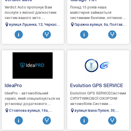
Verdict auto
Garage 1.01
Verdict Auto пропонує Вам
Понад 15 років наша
послуги з якісної діагностики
майстерня займається
систем вашого авто.
системами безпеки, оптикою,
Діагностика виконується лише
автозуком та встановленням
вулиця Луценка, 12, Черкаси,
Гаражна вулиця, 9a, Полтава,
професійним обладнанням на
додаткового
Черкаська область
Полтавська область
професійному рі...
електрообладнання у Полтаві.
У нашому а...
IdeaPro
Evolution GPS SERVICE
IdeaPro - автомобільний
Evolution GPS SERVICEСистеми
сервіс, який спеціалізується на
СУПУТНИКОВОЇ ОХОРОНИ
установці додаткового
автомобілів.Системи
обладнання для безпеки
супутникового моніторингу
Стовпова вулиця, 19а,
вулиця Івана Пулюя, 30,
авто.Основні послуги:Захист
автомобілів.Супутникові
Одеса, Одеська область
Львів, Львівська область,
від угонуЗахист ві...
безпровідні маяки.Автосигна...
Украина