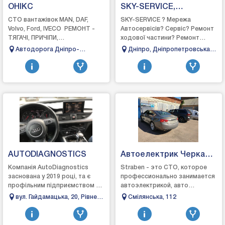
ОНІКС
SKY-SERVICE,
Автосервіс Дніпро
СТО вантажівок MAN, DAF,
SKY-SERVICE ? Мережа
Volvo, Ford, IVECO РЕМОНТ -
Автосервісів? Сервіс? Ремонт
ТЯГАЧІ, ПРИЧІПИ,
ходової частини? Ремонт
НАПІВПРИЧІПИ, АВТОБУСИДо
двигунів⚡ Автоелектрик❄
Автодорога Дніпро-
Дніпро, Дніпропетровська
послуг яких входить:- стенд
Автокондиціонери
Царичанка-Кобеляки-
область, вулиця
перевірки гал...
Решетилівка, 24км
Чернишевського, 27
AUTODIAGNOSTICS
Автоелектрик Черкаси
Страбен
Компанія AutoDiagnostics
Straben - это СТО, которое
заснована у 2019 році, та є
профессионально занимается
профільним підприємством з
автоэлектрикой, авто
ремонту автомобілів, а саме
диагностикой,
вул. Гайдамацька, 20, Рівне,
Смілянська, 112
спеціалізується на виконанні
автоэлектроникой в ​​
Рівненська область, 33022
замовлень ...
Черкассах, наш персонал
имеет опыт ра...