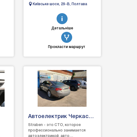
кондиціонер у зоні відпочинку,
Київське шосе, 29-В, Полтава
спостереження за авто, мийк...
Детальніше
Прокласти маршрут
Автоелектрик Черкаси
Страбен
Straben - это СТО, которое
профессионально занимается
автоэлектрикой, авто