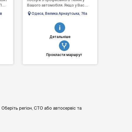
монт
послуги з професійного тюнінгу
П
Вашого автомобіля. Якщо у Вас
просто з'явилася думка, ми
їв
Одеса, Велика Арнаутська, 76а
підкажемо, як її втілити. І...
Детальніше
Прокласти маршрут
. Оберіть регіон, СТО або автосервіс та