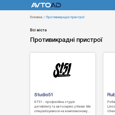
Головна
Противикрадні пристрої
Всі міста
Противикрадні пристрої
Studio51
Rub
ST51 - професійна студія
Роби
детейлінгу та автосервіс у Києві. Ми
Linco
спеціалізуємося на комплексному
Chevr