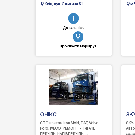
догляді, захисті та відновленні
Mercu
Київ, вул. Ольжича 51
м.
автомобілів. Вик...
Humm
Детальніше
Прокласти маршрут
ОНІКС
SKY
Дн
СТО вантажівок MAN, DAF, Volvo,
SKY-
Ford, IVECO РЕМОНТ - ТЯГАЧІ,
Авто
ПРИЧІПИ, НАПІВПРИЧІПИ,
ходо