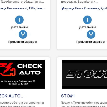
( Газобалонного обладнання
дозволить Вам відчути
нування вікон.Обклейка
професійність і якість наших по
лиця Незалежності, 126а, Івано-
вулиця Гната Хоткевича, 2д/4
мобіля ЗАХИСНОЮ П...
а цінова політика при...
анківськ, Івано-Франківська
Івано-Франківськ, Івано-
ласть
Франківська область
Детальніше
Детальніше
Прокласти маршрут
Прокласти маршрут
ECK AUTO
STO#1
тоелектрик
нуємо роботи з встановлення
Послуги:Технічне обслуговуван