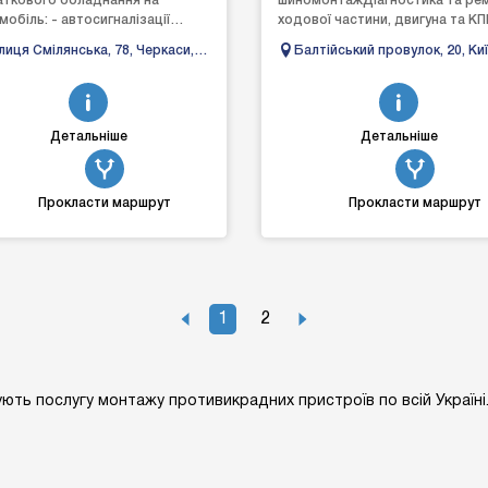
ткового обладнання на
шиномонтажДіагностика та ре
мобіль: - автосигналізації
ходової частини, двигуна та КП
о/ двосторонні) - доводчиків
різних видів.Малярно-кузовні
лиця Смілянська, 78, Черкаси,
Балтійський провулок, 20, Ки
ол - центрального зам...
роботиАвтоелектрик,...
ркаська область
Детальніше
Детальніше
Прокласти маршрут
Прокласти маршрут
1
2
нують послугу монтажу противикрадних пристроїв по всій Україні