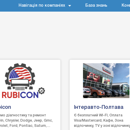
Навігація по компаніях
База знань
Кон
icon
Інтеравто-Полтава
мо діагностику та ремонт
Є безплатний WI-FI, Оплата
ln, Chrysler, Dodge, Jeep, Gmc,
Visa/Mastercard, Кафе, Зона
olet, Ford, Pontiac, Saturn,
відпочинку, TV у зоні відпочинку