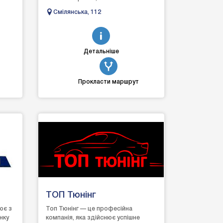
диагностикой, автоэлектроникой в ​​
Смілянська, 112
Черкассах, наш персонал имеет
опыт ра...
Детальніше
Прокласти маршрут
ТОП Тюнінг
ює з
Топ Тюнінг — це професійна
нку
компанія, яка здійснює успішне