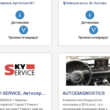
ry, Buick, Cadillac,
кондиціонер у зоні відпочинку,
Черкаси, вул.Гоголя 587
Київське шосе, 29, Полтава
er Виконуємо...
спостереження за авто, мийк...
Детальніше
Детальніше
Прокласти маршрут
Прокласти маршрут
-SERVICE, Автосервіс
AUTODIAGNOSTICS
іпро
SERVICE ? Мережа
Компанія AutoDiagnostics
сервісів? Сервіс? Ремонт
заснована у 2019 році, та є
вої частини? Ремонт двигунів⚡
профільним підприємством з