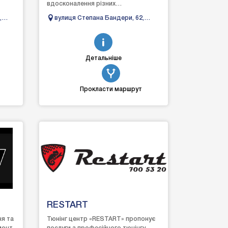
вдосконалення різних
слуг,
автомобілів, щоб задовольнити
,
вулиця Степана Бандери, 62,
навіть вибагливих клієнтів. ...
Івано-Франківськ, Івано-
Франківська область
Детальніше
Прокласти маршрут
RESTART
ня та
Тюнінг центр «RESTART» пропонує