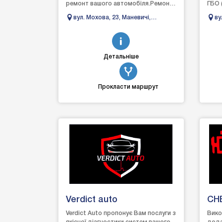
ремонт вашого автомобіля.Ремонт
ГБО 
автомобіля:- ходова частина;-
).То
вул. Мохова, 23, Маневичі,
ву
рульове обладнання;...
авто
Волинська область
Фр
об
Детальніше
Прокласти маршрут
Verdict auto
CH
Ав
Verdict Auto пропонує Вам послуги з
Вико