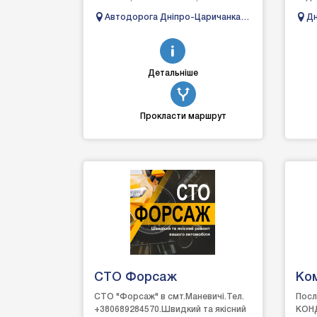
АВТОБУСИДо послуг яких входить:-
Авто
Автодорога Дніпро-Царичанка-
Дн
стенд перевірки гал...
Кобеляки-Решетилівка, 24км
область,
27
Детальніше
Прокласти маршрут
СТО Форсаж
Ко
СТО "Форсаж" в смт.Маневичі.Тел.
Посл
+380689284570.Швидкий та якісний
КОНД