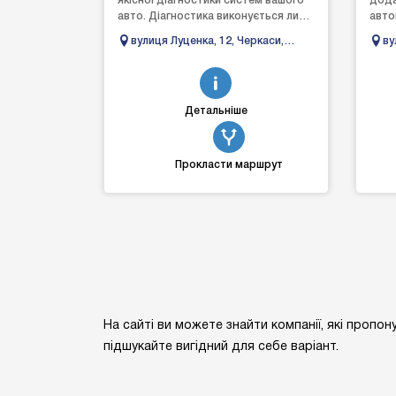
якісної діагностики систем вашого
дода
авто. Діагностика виконується лише
авто
професійним обладнанням на
(одн
вулиця Луценка, 12, Черкаси,
ву
професійному рі...
стек
Черкаська область
Че
Детальніше
Прокласти маршрут
На сайті ви можете знайти компанії, які пропо
підшукайте вигідний для себе варіант.