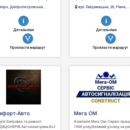
електрик❄ Автокондиціонери
ремонту автомобілів, а саме
іпро, Дніпропетровська
вул. Гайдамацька, 20, Рівне,
спеціалізується на виконанні
 вулиця Чернишевського,
Рівненська область, 33022
замовлень ...
Детальніше
Детальніше
Прокласти маршрут
Прокласти маршрут
мфорт-Авто
Мега ОМ
уги:Заправка та ремонт
Компанія Мега Ом-Сервіс прац
ИЦІОНЕРІВ.Автоелектрика.Встановлення
1996 року.Великий досвід на ри