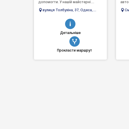
допомогти. У нашій майстерні
авто
можна замовити шиномонтаж та
диаг
вулиця Толбухіна, 37, Одеса,
См
скористатися можлив...
Черк
Одеська область, Україна, 65000
опыт 
Детальніше
Прокласти маршрут