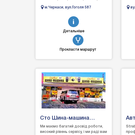
Mercury, Buick, Cadillac,
задо
м.Черкаси, вул.Гоголя 587
ву
Hummer Виконуємо...
вирі
Ма
ваши
Детальніше
Прокласти маршрут
Сто Шина-машина
Ав
сервіс
Ст
Ми маємо багатий досвід роботи,
Stra
високий рівень сервісу, і ми раді вам
проф