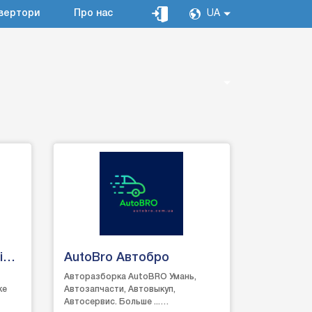
вертори
Про нас
UA
іс
AutoBro Автобро
Авторазборка AutoBRO Умань,
ке
Автозапчасти, Автовыкуп,
Автосервис. Больше ...