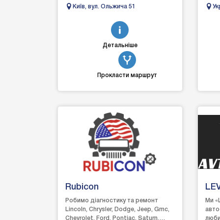
догляді, захисті та відновленні
Дніп
Київ, вул. Ольжича 51
Ук
автомобілів. Вик...
ремон
Те
Детальніше
Прокласти маршрут
Rubicon
LE
CT
Робимо діагностику та ремонт
Ми 
Lincoln, Chrysler, Dodge, Jeep, Gmc,
авто
Chevrolet, Ford, Pontiac, Saturn,
люби