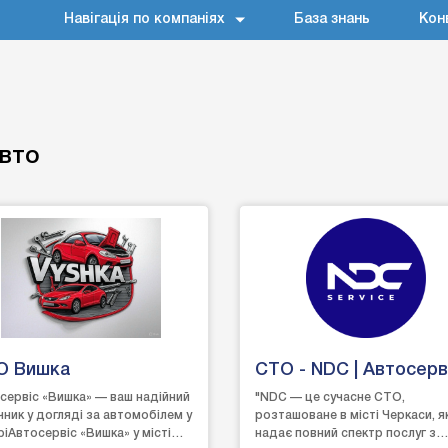
Навігація по компаніях
База знань
Кон
авто
О Вишка
СТО - NDC | Автосерв
Черкаси
сервіс «Вишка» — ваш надійний
"NDC — це сучасне СТО,
чник у догляді за автомобілем у
розташоване в місті Черкаси, я
ріАвтосервіс «Вишка» у місті
надає повний спектр послуг з