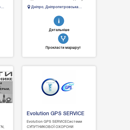
ики,
Автоелектрик❄ Автокондиціонери
о
Дніпро, Дніпропетровська
 39
область, вулиця Чернишевського,
27
Детальніше
Прокласти маршрут
Evolution GPS SERVICE
Evolution GPS SERVICEСистеми
TN,
СУПУТНИКОВОЇ ОХОРОНИ