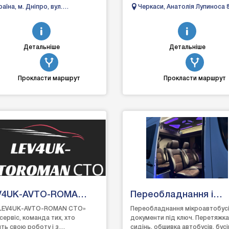
ро спеціалізується на якісному
ремонту та обслуговування
раїна, м. Дніпро, вул.
Черкаси, Анатолія Лупиноса 
ті т...
автомобілів. Ми спеціалізуємос
левізійна 3
д...
Детальніше
Детальніше
Прокласти маршрут
Прокласти маршрут
V4UK-AVTO-ROMA
Переобладнання і
O
обшивка авто
«LEV4UK-AVTO-ROMAN СТО»
Переобладнання мікроавтобусі
сервіс, команда тих, хто
документи під ключ. Перетяжка
ть свою роботу і з
сидінь, обшивка автобусів, бусі