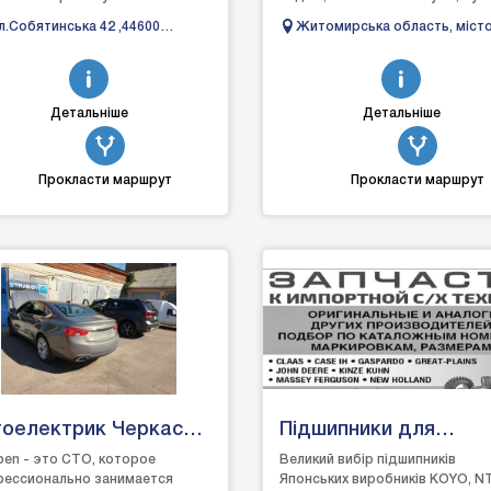
воленням допомагаємо
легкових авто. Освітлення, стол
л.Собятинська 42 ,44600
Житомирська область, міст
шити будь-які проблеми з
дивани, автоно...
невичі
Бердичів. Вулиця Короленка,
м автомобі...
Детальніше
Детальніше
Прокласти маршрут
Прокласти маршрут
тоелектрик Черкаси
Підшипники для
рабен
сільгосптехніки
ben - это СТО, которое
Великий вибір підшипників
ессионально занимается
Японських виробників KOYO, N