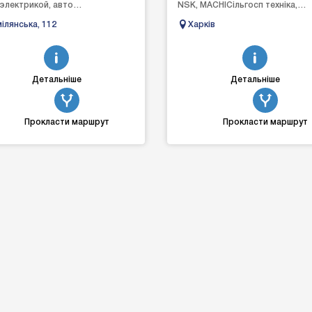
электрикой, авто
NSK, MACHIСільгосп техніка,
ностикой, автоэлектроникой в ​​
трактори, комбайни, сівалки,
ілянська, 112
Харків
ассах, наш персонал имеет
грунтообробки борони диски
ра...
культ...
Детальніше
Детальніше
Прокласти маршрут
Прокласти маршрут