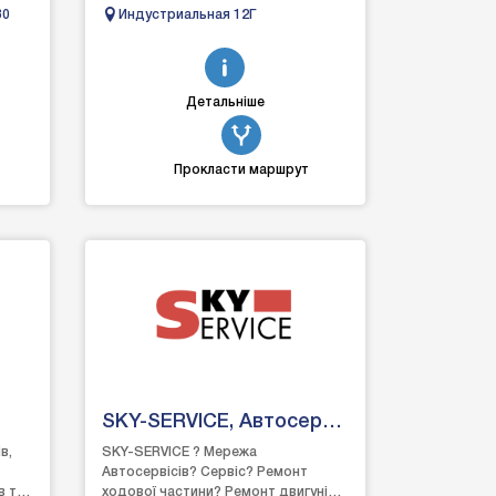
Восстановление авто после дтп,
80
Индустриальная 12Г
я на
автосервис, автобро.
Детальніше
Прокласти маршрут
SKY-SERVICE, Автосервіс
Дніпро
в,
SKY-SERVICE ? Мережа
Автосервісів? Сервіс? Ремонт
в та
ходової частини? Ремонт двигунів⚡