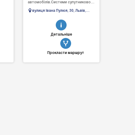
автомобілів.Системи супутникового
моніторингу
вулиця Івана Пулюя, 30, Львів,
автомобілів.Супутникові
Львівська область, Украина
безпровідні маяки.Автосигна...
Детальніше
Прокласти маршрут