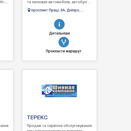
OK»
та легкових автомобілів, автобусів
та спецтехніки.
проспект Праці, 9А, Дніпро,
O...
Дніпропетровська область,
Украина
Детальніше
Прокласти маршрут
ТЕРЕКС
вання
Продаж та сервісне обслуговування