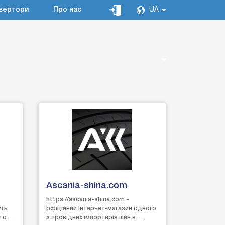
вертори
Про нас
UA
Ascania-shina.com
https://ascania-shina.com -
уть
офіційний Інтернет-магазин одного
сто
з провідних імпортерів шин в