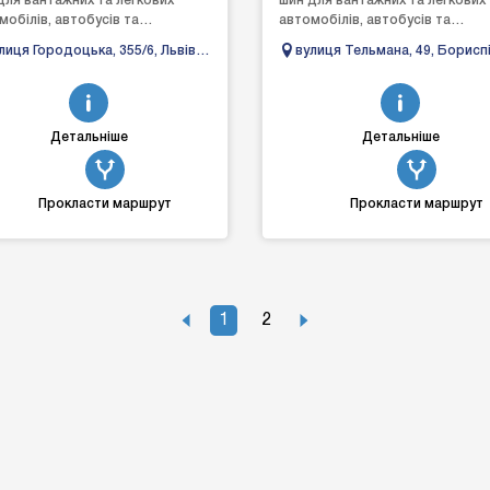
для вантажних та легкових
шин для вантажних та легкових
мобілів, автобусів та
автомобілів, автобусів та
техніки.
спецтехніки.
лиця Городоцька, 355/6, Львів,
вулиця Тельмана, 49, Бориспі
вівська область, Украина
Київська область, Украина
Детальніше
Детальніше
Прокласти маршрут
Прокласти маршрут
1
2