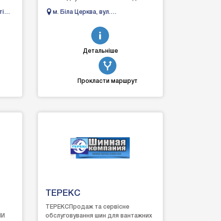
 в
автомобілістів, легкові та вантажні
ті
м. Біла Церква, вул.
шиномонтажі,...
Леваневського, 130 В
Детальніше
Прокласти маршрут
ТЕРЕКС
ТЕРЕКСПродаж та сервісне
НИ
обслуговування шин для вантажних