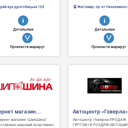
на привідних ременів, роликів,
виробників. Ми спеціалізуємося
рий вул.дрогобицька 102
Житомир, пр-кт Незалежнос
л і фільтрів, шин...
продажу запч...
188
Детальніше
Детальніше
Прокласти маршрут
Прокласти маршрут
ернет магазин
Автоцентр «Говерла»
пШина
тернет магазині “ШипШина”
Автоцентр «Говерла»ПРОДАЖ
ставлено широкий асортимент
ГУРТОМ І В РОЗДРІБ:АВТОШИ