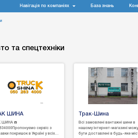
Навігація по компаніях
База знань
Кон
ки
то та спецтехніки
АК ШИНА
Трак-Шина
 ШИНА ☎️
Всі замовлені вантажні шини в
834000Пропонуємо сервіс з
нашому інтернет-магазині мож
авки покришок в Україні у всіх
бути доставлені в будь-яке мі