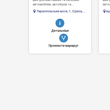
шин для вантажних та легкових
шин 
автомобілів, автобусів та
авто
спецтехніки.
спец
Тираспольське шосе, 1, Одеса,
ву
Одеська область, Украина
Ль
Детальніше
Прокласти маршрут