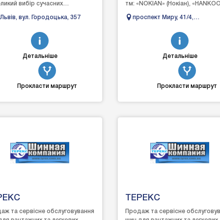
еликий вибір сучасних
тм: «NOKIAN» (Нокіан), «HANKO
мобільних шин.Кожен
(Хенкук), «MICHELIN» (Мішлен),
 Львів, вул. Городоцька, 357
проспект Миру, 41/4,
власник може знайти сучасні
«DUNLOP» (Данлоп), «BRIDGEST
Хмельницький, Хмельницька
.
область, Украина
Детальніше
Детальніше
Прокласти маршрут
Прокласти маршрут
РЕКС
ТЕРЕКС
аж та сервісне обслуговування
Продаж та сервісне обслугову