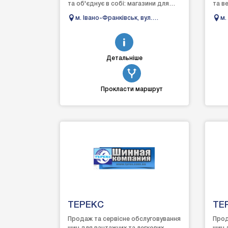
та об'єднує в собі: магазини для
та в
автомобілістів, легкові та вантажні
авто
м. Івано-Франківськ, вул.
м.
шиномонтажі,...
авто
Галицька, 203
шин..
Детальніше
Прокласти маршрут
ТЕРЕКС
ТЕ
Продаж та сервісне обслуговування
Прод