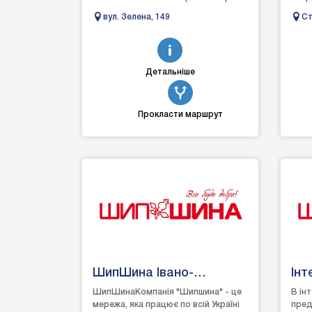
Здійснюємо якісне обслуговування
замі
вул. Зелена, 149
Ст
вже більш...
масти
Детальніше
Прокласти маршрут
ШипШина Івано-
Інт
Франківськ
Ши
ШипШинаКомпанія "Шипшина" - це
В ін
мережа, яка працює по всій Україні
пред