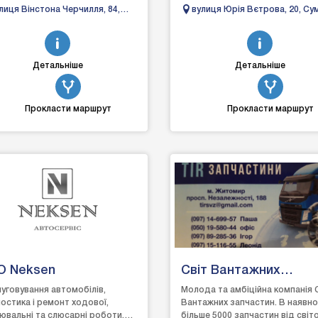
вітніх шинних брендів. Accelera,
країни, де є відділення обраної
лиця Вінстона Черчилля, 84,
вулиця Юрія Вєтрова, 20, Су
les, ADDO, AD-TRAK, Ad...
служби доставки. Ми ...
їв, 02000
Сумська область, Україна
Детальніше
Детальніше
Прокласти маршрут
Прокласти маршрут
О Neksen
Світ Вантажних
Запчастин
уговування автомобілів,
Молода та амбіційна компанія 
ностика і ремонт ходової,
Вантажних запчастин. В наявно
ювальні та слюсарні роботи,
більше 5000 запчастин від світ