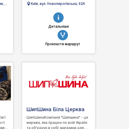
Україну - компанії "Асканія Авто".Ми
ми,
Київ, вул. Новопирогівська, 62А
є ексклюзивними пре...
Детальніше
Прокласти маршрут
ШипШина Біла Церква
Світ
ШипШинаКомпанія "Шипшина" - це
сті
мережа, яка працює по всій Україні
ових
та об'єднує в собі: магазини для