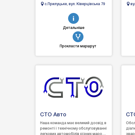
Пайка пластику. Поварка кузова.
всес
с.Прилуцьке, вул. Ківерцівська 79
ву
Зварювання алюм...
Achil
Ки
Детальніше
Прокласти маршрут
СТО Авто
СТ
Наша команда має великий досвід в
Обсл
ремонті і технічному обслуговуванні
діаг
легкових автомобілів різних марок.
звар