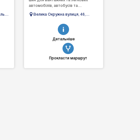
шин для вантажних та легкових
автомобілів, автобусів та
спецтехніки.
ль,
Велика Окружна вулиця, 46,
Петропавлівська Борщагівка,
Київська область, Украина, 08130
Детальніше
Прокласти маршрут