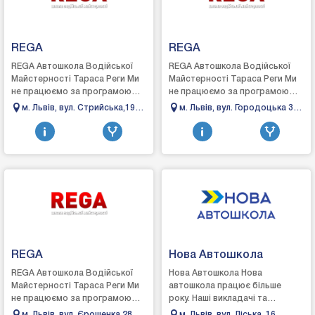
REGA
REGA
REGA Автошкола Водійської
REGA Автошкола Водійської
Майстерності Тараса Реги Ми
Майстерності Тараса Реги Ми
не працюємо за програмою
не працюємо за програмою
звичайної автошколи – у нас
звичайної автошколи – у нас
м. Львів, вул. Стрийська,199
м. Львів, вул. Городоцька 300
немає навчальних класів, ми не
немає навчальних класів, ми не
(територія стадіону "Арена
(територія ТЦ
готуємо ...
готуємо ...
Львів")
REGA
Нова Автошкола
REGA Автошкола Водійської
Нова Автошкола Нова
Майстерності Тараса Реги Ми
автошкола працює більше
не працюємо за програмою
року. Наші викладачі та
звичайної автошколи – у нас
інструктори – досвічені
м. Львів, вул. Єрошенка 28
м. Львів, вул. Ліська, 16