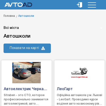
Головна
Автошколи
Всі міста
Автошколи
Показати на карті
Автоелектрик Черкаси
ЛеоГарт
Страбен
Straben - это СТО, которое
Офіційна автошкола у м. Львові
профессионально занимается
- LeoGart. Проводимо курси
автоэлектрикой, авто
водіння авто на високому рівні