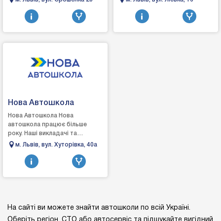
немає навчальних класів, ми не
працівники цієї сфери, що
готуємо ...
володіють чудовими
педагогіч...
Нова Автошкола
Нова Автошкола Нова
автошкола працює більше
року. Наші викладачі та
інструктори – досвічені
м. Львів, вул. Хуторівка, 40а
працівники цієї сфери, що
володіють чудовими
педагогіч...
На сайті ви можете знайти автошколи по всій Україні.
Оберіть регіон, СТО або автосервіс та підшукайте вигідний