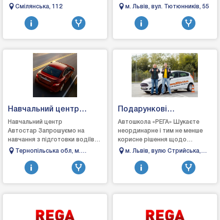
диагностикой,
за короткий термін (2 місяці -
Смілянська, 112
м. Львів, вул. Тютюнників, 55
автоэлектроникой в ​​
для категорії "В").&nb...
Черкассах, наш персонал
имеет опыт ра...
Навчальний центр
Подарункові
автостар
сертифікати від
Навчальний центр
Автошкола «РЕГА» Шукаєте
Автостар Запрошуємо на
неординарне і тим не менше
автошколи «РЕГА»
навчання з підготовки водіїв
корисне рішення щодо
автотранспортних засобів
подарунку? Як щодо курсу
Тернопільська обл, м.
м. Львів, вулю Стрийська,
категорій: А1, А, В, С1, С, та
водійської майстерності? З
Кременець, вул Дубенська
199
перепідготовки: BE, СЕ...
нашою допомогу Ви може...
51